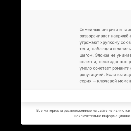
Семейные интриги и таи
разворачивает напряжён
угрожают хрупкому союзу
тени, наблюдая и запис
шагом. Элоиза не унима
сплетни, неожиданные р
умело сочетает романтик
репутацией. Если вы ищ
серия — ключевой момент
Все материалы расположенные на сайте не являются 
исключительно информационно-