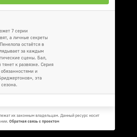
южет 7 серии
ят, а личные секреты
 Пенелопа остаётся в
глядывает за каждым
тические сцены. Бал,
тянет к развязке. Серия
с обязанностями и
Бриджертонов», эта
 сезона.
длежат их законным владельцам. Данный ресурс носит
ании.
Обратная связь с проектом