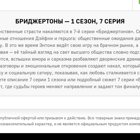
БРИДЖЕРТОНЫ — 1 СЕЗОН, 7 СЕРИЯ
нственные страсти накаляются в 7-й серии «Бриджертонов». С
ные отношения Дэйфни и герцога: общественные ожидания дав
. В это же время Энтони ведёт свою игру на брачном рынке, а
ывая — её тайный взгляд на свет высшего общества словно под
ется, вспышки юмора и сарказма разбавляют дворянские драма
азговоры и эмоциональные откровения создают накал, который 
у и социальную сатиру, показывая, как любовь сталкивается 
ете описание 7 серии 1 сезона или подробный сюжет 7 серии «
, где судьбы героев меняют направление и задают тон финалу
публичной офертой или призывом к действию. Все товарные знаки прина
ознакомительный характер, и не является официальным продуктом комп